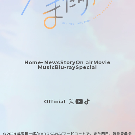
Home
News
Story
On air
Movie
Music
Blu-ray
Special
Official
©︎2024 成家慎一郎/KADOKAWA/フードコートで、また明日。製作委員会